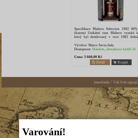
Specifikace Malteco Seleccion 1982 40%
(kazeta) Unikátní rum Malteco vysoké kv
který byl destilovaný v roce 1982 Jedn
omezený počet číslovaných lahví. 
načervenalého...
Výrobce:
Marco Savio,Italy
Dostupnost:
Skladem, aktualizace každé 2h
Cena:
3 660,00 Kč
Detail
Koupit
Interdrinks " Váš Svět nápojů
Varování!