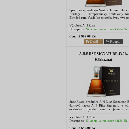
Specifikace produktu Santos Dumont Hors 
Heritage - Ultraprémiový limitovaný bra
Blended rum Vyrábí se ze směsi dvou výbor
kvalitních rumů, které pocházejí z Americký
Výrobce:
A.H.Riise
Dostupnost:
Skladem, aktualizace každé 2h
Cena:
2 999,00 Kč
Detail
Koupit
A.H.RIISE SIGNATURE 43,9%
0,7l(kazeta)
Specifikace produktu A.H.Riise Signature B
dárková kazeta A.H. Riise Signature je jed
exkluzivní blended rum s jemnou ch
osvěžující vůní. Je vyroben ze směs
nejlepších a...
Výrobce:
A.H.Riise
Dostupnost:
Skladem, aktualizace každé 2h
Cena:
2 699,00 Kč