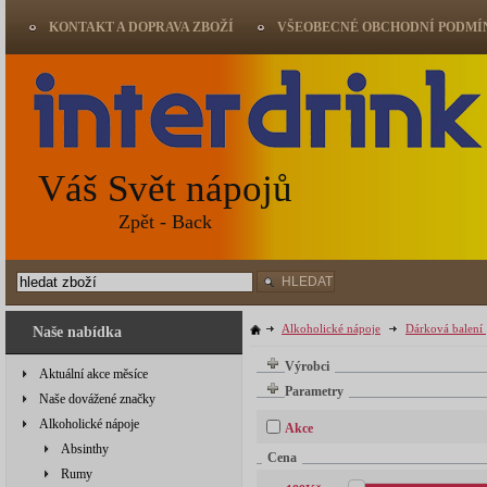
KONTAKT A DOPRAVA ZBOŽÍ
VŠEOBECNÉ OBCHODNÍ PODMÍ
Váš Svět nápojů
Zpět - Back
HLEDAT
Alkoholické nápoje
Dárková balení
Naše nabídka
Výrobci
Aktuální akce měsíce
Parametry
Naše dovážené značky
Alkoholické nápoje
Akce
Absinthy
Cena
Rumy