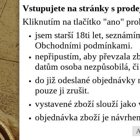
Vstupujete na stránky s prode
Kliknutím na tlačítko "ano" proh
jsem starší 18ti let, seznám
Obchodními podmínkami.
nepřipustím, aby převzala z
datům osoba nezpůsobilá, či 
do již odeslané objednávky n
pouze ji zrušit.
vystavené zboží slouží jako
objednávka zboží je návrhe