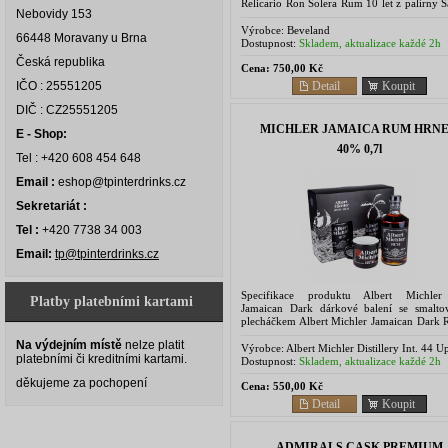
Relicario Ron Solera Rum 10 let z palírny 
Nebovidy 153
Alkohol SA. Relicario Solera Rum stařený 10 
Výrobce:
Beveland
66448 Moravany u Brna
Dostupnost:
Skladem, aktualizace každé 2h
Česká republika
Cena:
750,00 Kč
Detail
Koupit
IČO : 25551205
DIČ : CZ25551205
MICHLER JAMAICA RUM HRN
E - Shop:
40% 0,7l
Tel : +420 608 454 648
Email :
eshop@tpinterdrinks.cz
Sekretariát :
Tel :
+420 7738 34 003
Email:
tp@tpinterdrinks.cz
Specifikace produktu Albert Michle
Platby platebními kartami
Jamaican Dark dárkové balení se smalt
plecháčkem Albert Michler Jamaican Dark 
vyroben z čisté Jamajské melasy a dest
Na výdejním místě
nelze platit
metodou Pot Still....
Výrobce:
Albert Michler Distillery Int. 44 U
platebními či kreditními kartami.
Belgrave Road, Bristol, UK
Dostupnost:
Skladem, aktualizace každé 2h
děkujeme za pochopení
Cena:
550,00 Kč
Detail
Koupit
ADMIRALS CASK PREMIUM