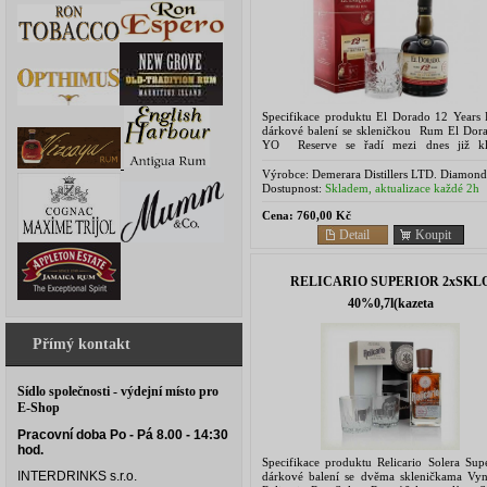
Specifikace produktu El Dorado 12 Years
dárkové balení se skleničkou Rum El Dor
YO Reserve se řadí mezi dnes již kl
produkty Karibiku. Základ tvoří směs dokona
Výrobce:
Demerara Distillers LTD. Diamond
Guyana, S America
Dostupnost:
Skladem, aktualizace každé 2h
Cena:
760,00 Kč
Detail
Koupit
RELICARIO SUPERIOR 2xSKL
40%0,7l(kazeta
Přímý kontakt
Sídlo společnosti - výdejní místo pro
E-Shop
Pracovní doba Po - Pá 8.00 - 14:30
hod.
Specifikace produktu Relicario Solera Supe
INTERDRINKS s.r.o.
dárkové balení se dvěma skleničkama Vyni