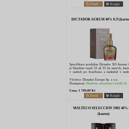
Detail
Koupit
DICTADOR AURUM 40% 0,7l (karto
Specifikace produktu Dictador XO Aurum
je blendem rumů 25 až 35 let starých, kter
v sudech po bourbonu a následně v sud
sherry. Vytvořen byl jako pocta...
Výrobce:
Dictador Europe Sp. z o.o.
Dostupnost:
Skladem, aktualizace každé 2h
Cena:
1 789,00 Kč
Detail
Koupit
MALTECO SELECCION 1982 40% 0
(kazeta)