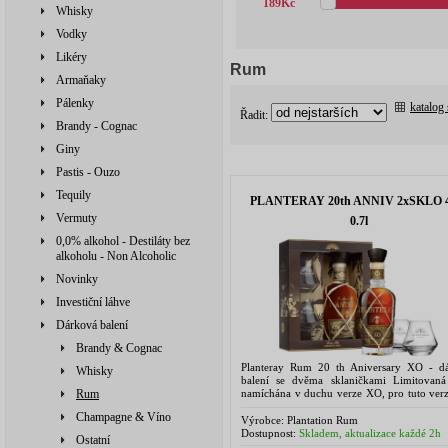
189
Kč
Whisky
Vodky
Likéry
Rum
Armaňaky
Pálenky
katalog
Řadit:
Brandy - Cognac
Giny
Pastis - Ouzo
Tequily
PLANTERAY 20th ANNIV 2xSKLO 
Vermuty
0.7l
0,0% alkohol - Destiláty bez
alkoholu - Non Alcoholic
Novinky
Investiční láhve
Dárková balení
Brandy & Cognac
Planteray Rum 20 th Aniversary XO - d
Whisky
balení se dvěma sklaničkami Limitovaná
namíchána v duchu verze XO, pro tuto verz
Rum
požity vybrané nejstrší rumy ze s
Champagne & Víno
zámku Château de...
Výrobce:
Plantation Rum
Dostupnost:
Skladem, aktualizace každé 2h
Ostatní