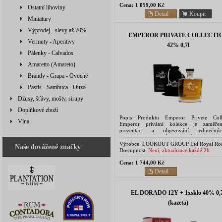
Cena:
1 059,00 Kč
Ostatní lihoviny
Detail
Koupit
Miniatury
Výprodej - slevy až 70%
EMPEROR PRIVATE COLLECTI
Vermuty - Aperitivy
42% 0,7l
Pálenky - Calvados
Amaretto (Amareto)
Brandy - Grapa - Ovocné
Pastis - Sambuca - Ouzo
Džusy, šťávy, mošty, sirupy
Doplňkové zboží
Popis Produktu Emperor Privete Coll
Vína
Emperor privátní kolekce je zaměře
prezentaci a objevování jedinečn
výjimečných zážitků, které může rum nabí
Verze Chateau Pape Clement Finish...
Výrobce:
LOOKOUT GROUP Ltd Royal Roa
Naše dovážené značky
Mezza Business Hub Domaine de Montcalm
Dostupnost:
Není, aktualizace každé 2h
Tamarin - Mauritius
Cena:
1 744,00 Kč
Detail
EL DORADO 12Y + 1xsklo 40% 0,7
(kazeta)