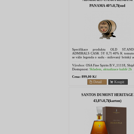
PANAMA 40%0,7l(sud
Specifikace produktu OLD ST.AN
ADMIRALS CASK 5Y 0,7l 40% K tomuto
se váže legenda o sudu - milovaný britský 
Nelson byl zabit v roce 1805 v bitvě o Tra
francouzským...
Výrobce:
OSA Fine Spirits B.V.,11118, Ship
NL
Dostupnost:
Skladem, aktualizace každé 2h
Cena:
899,00 Kč
Detail
Koupit
SANTOS DUMONT HERITAGE
43,8%0,7l(karton)