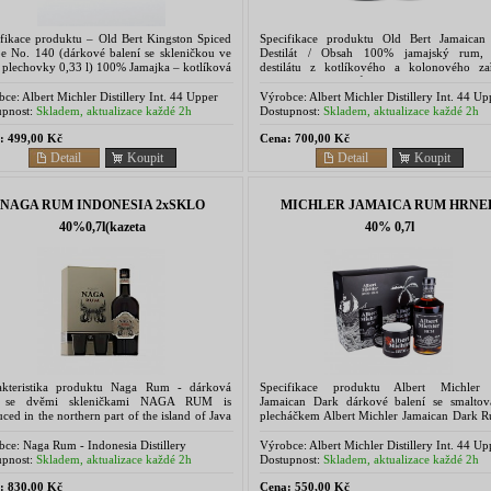
ifikace produktu – Old Bert Kingston Spiced
Specifikace produktu Old Bert Jamaica
pe No. 140 (dárkové balení se skleničkou ve
Destilát / Obsah 100% jamajský rum,
 plechovky 0,33 l) 100% Jamajka – kotlíková
destilátu z kotlíkového a kolonového zař
lace Cukr: 70 g / 1 l 100% přírodní macerát
Cukr 10 g na 1 l Vůně: Velmi aromatická, t
s ovocnými tóny ...
bce:
Albert Michler Distillery Int. 44 Upper
Výrobce:
Albert Michler Distillery Int. 44 Up
ave Road, Bristol, UK
Belgrave Road, Bristol, UK
pnost:
Skladem, aktualizace každé 2h
Dostupnost:
Skladem, aktualizace každé 2h
:
499,00 Kč
Cena:
700,00 Kč
Detail
Koupit
Detail
Koupit
NAGA RUM INDONESIA 2xSKLO
MICHLER JAMAICA RUM HRNE
40%0,7l(kazeta
40% 0,7l
akteristika produktu Naga Rum - dárková
Specifikace produktu Albert Michle
a se dvěmi skleničkami NAGA RUM is
Jamaican Dark dárkové balení se smalto
ced in the northern part of the island of Java
plecháčkem Albert Michler Jamaican Dark R
 an ancient Asian distillation process. The
vyroben z čisté Jamajské melasy a desti
n Indonesia...
metodou Pot Still....
bce:
Naga Rum - Indonesia Distillery
Výrobce:
Albert Michler Distillery Int. 44 Up
Belgrave Road, Bristol, UK
pnost:
Skladem, aktualizace každé 2h
Dostupnost:
Skladem, aktualizace každé 2h
:
830,00 Kč
Cena:
550,00 Kč