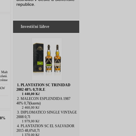
republice.
Investiční láhve
 Malt
latá.
créme
lkový
1. PLANTATION SC TRINIDAD
, KW
2002 48% 0,7l R.E
1 440,00 Kč
2. MALECON ESPLENDIDA 1987
40% 0,7l(kazeta)
2 460,00 Kč
3. DIPLOMATICO SINGLE VINTAGE
2008 0,7l
40%
1 979,00 Kč
4. PLANTATION SC EL SALVADOR
2015 48,6%0,7l
1 370,00 Kč