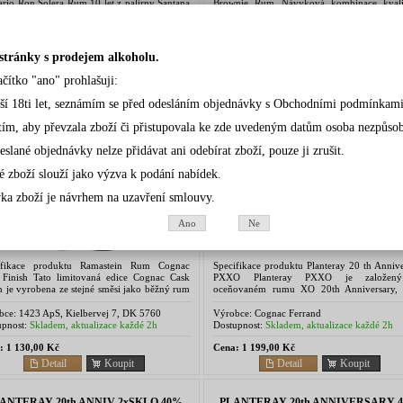
ario Ron Solera Rum 10 let z palírny Santana
Brownie Rum Návyková kombinace kvali
ol SA. Relicario Solera Rum stařený 10 let...
rumu a čokoládového dortu ve sklenici si d
podmaní...
bce:
Beveland
Výrobce:
Perola GmbH Ronhofer Hauptstr. 2
90765 Fürth
pnost:
Skladem, aktualizace každé 2h
Dostupnost:
Skladem, aktualizace každé 2h
stránky s prodejem alkoholu.
:
750,00 Kč
Cena:
189,00 Kč
Detail
Koupit
Detail
Koupit
ačítko "ano" prohlašuji:
rší 18ti let, seznámím se před odesláním objednávky s Obchodními podmínkami
AMMSTEIN RUM COGNAC CASK
PLANTERAY BARBADOS PXXO 4
tím, aby převzala zboží či přistupovala ke zde uvedeným datům osoba nezpůsobil
46% 0,7l(tuba)
0,7l(katon)
eslané objednávky nelze přidávat ani odebírat zboží, pouze ji zrušit.
é zboží slouží jako výzva k podání nabídek.
ka zboží je návrhem na uzavření smlouvy.
Ano
Ne
ifikace produktu Ramastein Rum Cognac
Specifikace produktu Planteray 20 th Anniv
 Finish Tato limitovaná edice Cognac Cask
PXXO Planteray PXXO je založen
h je vyrobena ze stejné směsi jako běžný rum
oceňovaném rumu XO 20th Anniversary, 
stein, a proto obsahuje rum z Jamajky,
představuje bohaté dědictví barbado
dadu a...
rumového řemesla. Alexandre...
bce:
1423 ApS, Kielbervej 7, DK 5760
Výrobce:
Cognac Ferrand
e, Denemark
pnost:
Skladem, aktualizace každé 2h
Dostupnost:
Skladem, aktualizace každé 2h
:
1 130,00 Kč
Cena:
1 199,00 Kč
Detail
Koupit
Detail
Koupit
ANTERAY 20th ANNIV 2xSKLO 40%
PLANTERAY 20th ANNIVERSARY 