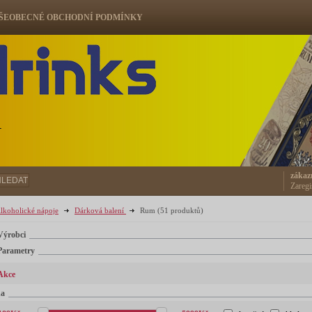
ŠEOBECNÉ OBCHODNÍ PODMÍNKY
ů
zákaz
HLEDAT
Zaregi
lkoholické nápoje
Dárková balení
Rum
(51 produktů)
Výrobci
Parametry
Akce
na