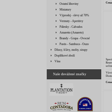
Cena
Ostatní lihoviny
Miniatury
Výprodej - slevy až 70%
Vermuty - Aperitivy
Pálenky - Calvados
Amaretto (Amareto)
Brandy - Grapa - Ovocné
Pastis - Sambuca - Ouzo
Džusy, šťávy, mošty, sirupy
Doplňkové zboží
Spec
Vína
Rese
urče
Riise
let př
Výro
Naše dovážené značky
Denm
Dostu
Cena