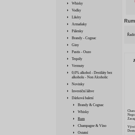
Whisky
Vodky
Likéry
Rum
Armaňaky
Pálenky
Řadit
Brandy - Cognac
Giny
Pastis - Ouzo
Tequily
Vermuty
0,0% alkohol - Destiláty bez
alkoholu - Non Alcoholic
Novinky
Investiční láhve
Dárková balení
Brandy & Cognac
Char
Whisky
Negr
Zaca
Rum
ferm
Champagne & Víno
cukro
Výro
Dostu
Ostatní