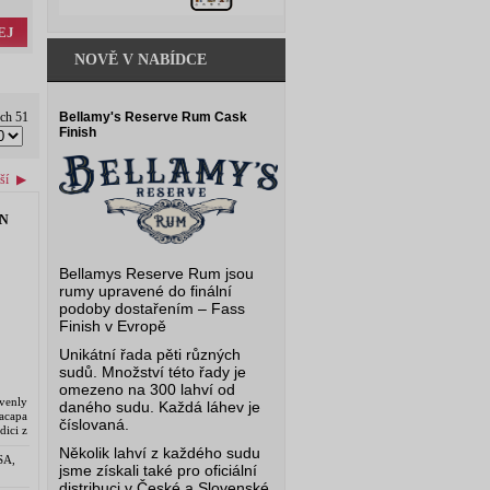
EJ
NOVĚ V NABÍDCE
ých 51
Bellamy's Reserve Rum Cask
Finish
ší
▶
ON
Bellamys Reserve Rum jsou
rumy upravené do finální
podoby dostařením – Fass
Finish v Evropě
Unikátní řada pěti různých
sudů. Množství této řady je
omezeno na 300 lahví od
venly
daného sudu. Každá láhev je
acapa
číslovaná.
dici z
 – La
Několik lahví z každého sudu
SA,
jsme získali také pro oficiální
distribuci v České a Slovenské