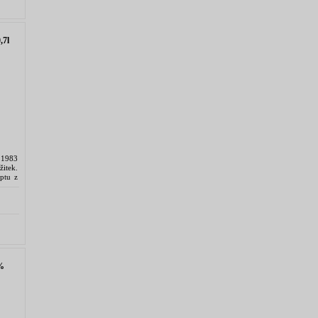
7l
 1983
itek.
ptu z
%