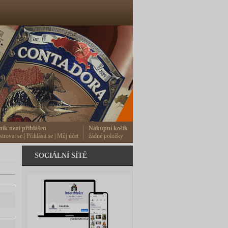
ník není přihlášen
Nákupní košík
strovat se
|
Přihlásit se
|
Můj účet
žádné položky
SOCIÁLNÍ SÍTĚ