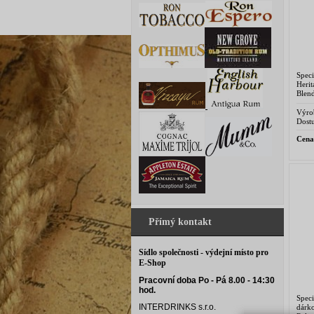
Spec
Heri
Blen
kvali
Výro
Dostu
Cena
Přímý kontakt
Sídlo společnosti - výdejní místo pro
E-Shop
Pracovní doba Po - Pá 8.00 - 14:30
hod.
Speci
INTERDRINKS s.r.o.
dárk