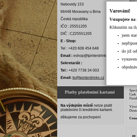
Relic
Nebovidy 153
Alkoh
Výro
Varování!
66448 Moravany u Brna
Dostu
Česká republika
Vstupujete na 
Cena
IČO : 25551205
Kliknutím na tl
DIČ : CZ25551205
jsem sta
R
E - Shop:
nepřipus
Tel : +420 608 454 648
do již od
Email :
eshop@tpinterdrinks.cz
vystaven
Sekretariát :
objednáv
Tel :
+420 7738 34 003
Email:
tp@tpinterdrinks.cz
Spec
Platby platebními kartami
Cask
Finis
Ramm
Na výdejním místě
nelze platit
Trini
Výro
platebními či kreditními kartami.
Ring
Dostu
děkujeme za pochopení
Cena
PL