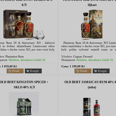
0.7l
1l(kart
teray Rum 20 th Aniversary XO - dárkové
Planteray Rum 20 th Aniversary XO Limit
ní se dvěma sklaničkami Limitovaná edice
edice namíchána v duchu verze XO, pro tuto
chána v duchu verze XO, pro tuto verzi byly
byly požity vybrané nejstrší rumy ze s
ty vybrané nejstrší rumy ze sklepů
zámku Château de Bonbonnet v Cognacu
 Château de...
dobře...
bce:
Plantation Rum
Výrobce:
Cognac Ferrand
pnost:
Skladem, aktualizace každé 2h
Dostupnost:
Skladem, aktualizace každé 2h
:
1 059,00 Kč
Cena:
1 199,00 Kč
Detail
Koupit
Detail
Koupit
OLD BERT KINGSTON SPICED +
OLD BERT JAMAICAN RUM 40% 0,
SKLO 40% 0,7l
(tuba)