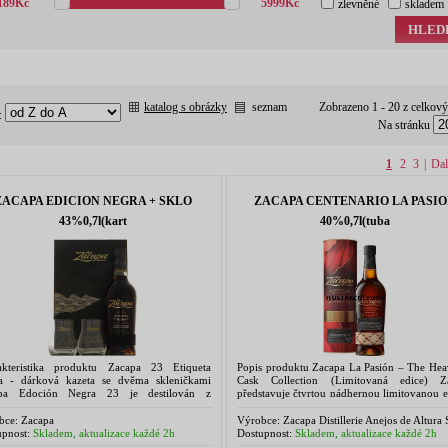
189
Kč
5999
Kč
zlevněné
skladem
HLED
katalog s obrázky
seznam
Zobrazeno 1 - 20 z celkov
:
Na stránku
1
2
3
|
Dal
ZACAPA EDICION NEGRA + SKLO
ZACAPA CENTENARIO LA PASI
43%0,7l(kart
40%0,7l(tuba
akteristika produktu Zacapa 23 Etiqueta
Popis produktu Zacapa La Pasión – The Hea
a - dárková kazeta se dvěma skleničkami
Cask Collection (Limitovaná edice) Z
pa Edoción Negra 23 je destilován z
představuje čtvrtou nádhernou limitovanou e
entovaného čistého panenského sirupu
kolekce The Heavenly Cask Collection
vé třtiny. Zraje systémem...
Pasión. Tato...
bce:
Zacapa
Výrobce:
Zacapa Distillerie Anejos de Altura 
KM 16,5, Carretera Rosvelt, Mexico
pnost:
Skladem, aktualizace každé 2h
Dostupnost:
Skladem, aktualizace každé 2h