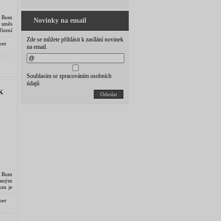
n Rum
Novinky na email
 směs
ízení
ypická
Zde se můžete přihlásit k zasílání novinek
per
na email.
Souhlasím se zpracováním osobních
údajů
K
Odeslat
r Rum
vaným
um je
lován
per