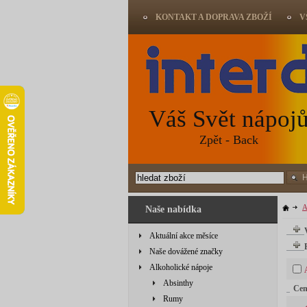
KONTAKT A DOPRAVA ZBOŽÍ
V
Váš Svět nápoj
Zpět - Back
A
Naše nabídka
Aktuální akce měsíce
Naše dovážené značky
Alkoholické nápoje
Absinthy
Ce
Rumy