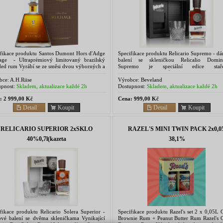
ifikace produktu Santos Dumont Hors d'Adge
Specifikace produktu Relicario Supremo - d
tage - Ultraprémiový limitovaný brazilský
balení se skleničkou Relicalio Domin
ded rum Vyrábí se ze směsi dvou výborných a
Supremo je speciální edice staře
tních rumů, které pocházejí z Amerických...
dominikánských rumů se stářím minimálně 15
Jedná se o nasládlý rum,...
bce:
A.H.Riise
Výrobce:
Beveland
pnost:
Skladem, aktualizace každé 2h
Dostupnost:
Skladem, aktualizace každé 2h
:
2 999,00 Kč
Cena:
999,00 Kč
Detail
Koupit
Detail
Koupit
RELICARIO SUPERIOR 2xSKLO
RAZEL'S MINI TWIN PACK 2x0,05
40%0,7l(kazeta
38,1%
fikace produktu Relicario Solera Superior -
Specifikace produktu Razel's set 2 x 0,05L
ové balení se dvěma skleničkama Vynikající
Brownie Rum + Peanut Butter Rum Razel's 