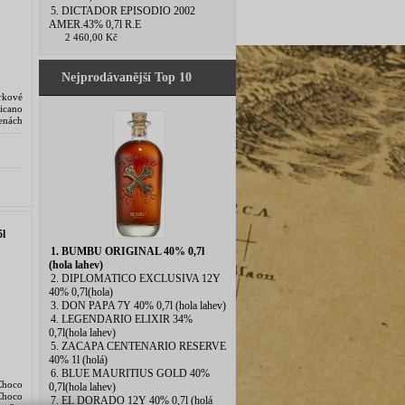
5. DICTADOR EPISODIO 2002
AMER.43% 0,7l R.E
2 460,00 Kč
Nejprodávanější Top 10
árkové
icano
nách
 let.
l
1. BUMBU ORIGINAL 40% 0,7l
(hola lahev)
2. DIPLOMATICO EXCLUSIVA 12Y
40% 0,7l(hola)
3. DON PAPA 7Y 40% 0,7l (hola lahev)
4. LEGENDARIO ELIXIR 34%
0,7l(hola lahev)
5. ZACAPA CENTENARIO RESERVE
40% 1l (holá)
6. BLUE MAURITIUS GOLD 40%
 Choco
0,7l(hola lahev)
Choco
7. EL DORADO 12Y 40% 0,7l (holá