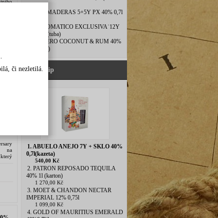
tního
láhev)
oslova
8. DOS MADERAS 5+5Y PX 40% 0,7l
99
(tuba)
9. DIPLOMATICO EXCLUSIVA˙12Y
40% 0,7l(tuba)
10. ESPERO COCONUT & RUM 40%
0,7l (tuba)
.
0%
á, či nezletilá.
Náš tip
ersary
1. ABUELO ANEJO 7Y + SKLO 40%
ý na
0,7l(kazeta)
který
540,00 Kč
ského
2. PATRON REPOSADO TEQUILA
40% 1l (karton)
1 270,00 Kč
3. MOET & CHANDON NECTAR
IMPERIAL 12% 0,75l
1 099,00 Kč
4. GOLD OF MAURITIUS EMERALD
40%