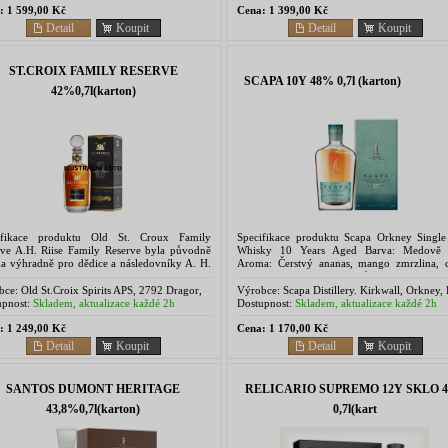
:
1 599,00 Kč
Cena:
1 399,00 Kč
Detail
Koupit
Detail
Koupit
ST.CROIX FAMILY RESERVE
SCAPA 10Y 48% 0,7l (karton)
42%0,7l(karton)
ifikace produktu Old St. Croux Family
Specifikace produktu Scapa Orkney Single
rve A.H. Riise Family Reserve byla původně
Whisky 10 Years Aged Barva: Medově z
na výhradně pro dědice a následovníky A. H.
Aroma: Čerstvý ananas, mango zmrzlina, 
ho a tradičně se podávala pouze jednou za pět
brlée, dotek medu. Chuť: Kořeněný jab
i setkání...
džem s lehkým dotekem...
bce:
Old St.Croix Spirits APS, 2792 Dragor,
Výrobce:
Scapa Distillery. Kirkwall, Orkney
ark
15 1SE, Scotland
pnost:
Skladem, aktualizace každé 2h
Dostupnost:
Skladem, aktualizace každé 2h
:
1 249,00 Kč
Cena:
1 170,00 Kč
Detail
Koupit
Detail
Koupit
SANTOS DUMONT HERITAGE
RELICARIO SUPREMO 12Y SKLO 
43,8%0,7l(karton)
0,7l(kart