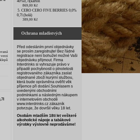
40%0,7l(karton
869,00 Kč
5. CERO CERO FIVE BERRIES 0,0%
0,7l (holá)
389,00 Kč
Ochrana mladistvých
Před odesláním první objednávky
se prosím zaregistrujte! Bez řádné
ovaná
registrace není bohužel možné Vaši
 verzi
klepů
objednávku přijmout. Firma
. Rum
Interdrinks si vyhrazuje právo v
případě pochybností o plnoletosti
registrovaného zákazníka zaslat
objednané zboží kurýrní službou,
která bude oprávněna ověřit věk
příjemce při dodání.
Souhlasem s
uvedenými obchodními
podmínkami a následným nákupem
7l
v internetovém obchodě
www.interdrinks.cz zákazník
potvrzuje, že dovršil věku 18 let.
Osobám mladším 18ti let veškeré
alkoholické nápoje a tabákové
výrobky výslovně neprodáváme!