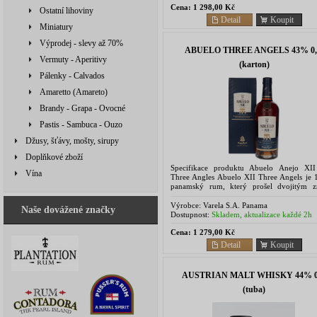
Cena:
1 298,00 Kč
Ostatní lihoviny
Detail
Koupit
Miniatury
Výprodej - slevy až 70%
ABUELO THREE ANGELS 43% 0,
Vermuty - Aperitivy
(karton)
Pálenky - Calvados
Amaretto (Amareto)
Brandy - Grapa - Ovocné
Pastis - Sambuca - Ouzo
Džusy, šťávy, mošty, sirupy
Doplňkové zboží
Specifikace produktu Abuelo Anejo XI
Vína
Three Angles Abuelo XII Three Angels je 1
panamský rum, který prošel dvojitým z
které obohatilo jeho aromatickou palet
Abuelo Anejo XII Anos...
Výrobce:
Varela S.A. Panama
Naše dovážené značky
Dostupnost:
Skladem, aktualizace každé 2h
Cena:
1 279,00 Kč
Detail
Koupit
AUSTRIAN MALT WHISKY 44% 0,
(tuba)