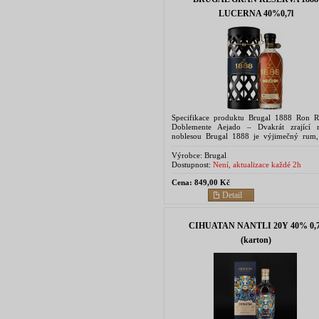
LUCERNA 40%0,7l
Specifikace produktu Brugal 1888 Ron R
Doblemente Aejado – Dvakrát zrající
noblesou Brugal 1888 je výjimečný rum,
vzniká pečlivým procesem dvojího zrání – n
v sudech po...
Výrobce:
Brugal
Dostupnost:
Není, aktualizace každé 2h
Cena:
849,00 Kč
Detail
CIHUATAN NANTLI 20Y 40% 0,7
(karton)