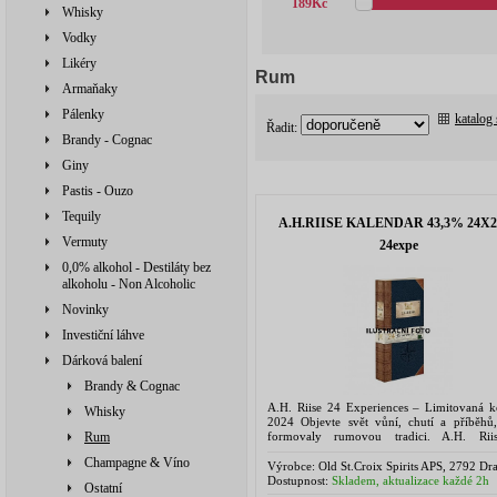
189
Kč
Whisky
Vodky
Likéry
Rum
Armaňaky
Pálenky
katalog
Řadit:
Brandy - Cognac
Giny
Pastis - Ouzo
Tequily
A.H.RIISE KALENDAR 43,3% 24X2
Vermuty
24expe
0,0% alkohol - Destiláty bez
alkoholu - Non Alcoholic
Novinky
Investiční láhve
Dárková balení
Brandy & Cognac
A.H. Riise 24 Experiences – Limitovaná k
Whisky
2024 Objevte svět vůní, chutí a příběhů,
formovaly rumovou tradici. A.H. Rii
Rum
Experiences není jen dárkový set – 
Champagne & Víno
sběratelská výprava napříč...
Výrobce:
Old St.Croix Spirits APS, 2792 Dr
Denmark
Dostupnost:
Skladem, aktualizace každé 2h
Ostatní