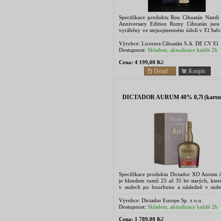
Specifikace produktu Ron Cihuatán Nantli
Anniversary Edition Rumy Cihuatán jsou
vyráběny ve stejnojmenném údolí v El Salv
v destilerii, jež byla založena roku 2004 a ...
Výrobce:
Licorera Cihuatán S.A. DE CV El
Salvador, Centroamerica
Dostupnost:
Skladem, aktualizace každé 2h
Cena:
4 199,00 Kč
Detail
Koupit
DICTADOR AURUM 40% 0,7l (karto
Specifikace produktu Dictador XO Aurum
je blendem rumů 25 až 35 let starých, kter
v sudech po bourbonu a následně v sud
sherry. Vytvořen byl jako pocta...
Výrobce:
Dictador Europe Sp. z o.o.
Dostupnost:
Skladem, aktualizace každé 2h
Cena:
1 789,00 Kč