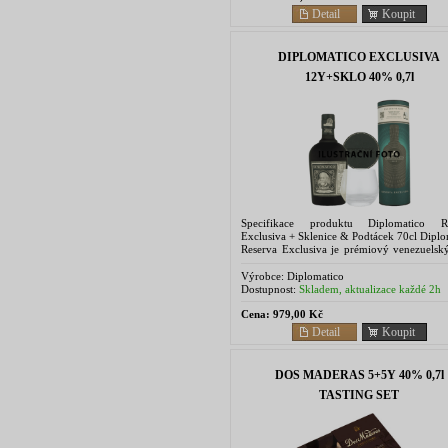
Detail
Koupit
DIPLOMATICO EXCLUSIVA
12Y+SKLO 40% 0,7l
Specifikace produktu Diplomatico Re
Exclusiva + Sklenice & Podtácek 70cl Diplo
Reserva Exclusiva je prémiový venezuelsk
známý svým bohatým a komplexním chu
profilem s tóny...
Výrobce:
Diplomatico
Dostupnost:
Skladem, aktualizace každé 2h
Cena:
979,00 Kč
Detail
Koupit
DOS MADERAS 5+5Y 40% 0,7l
TASTING SET