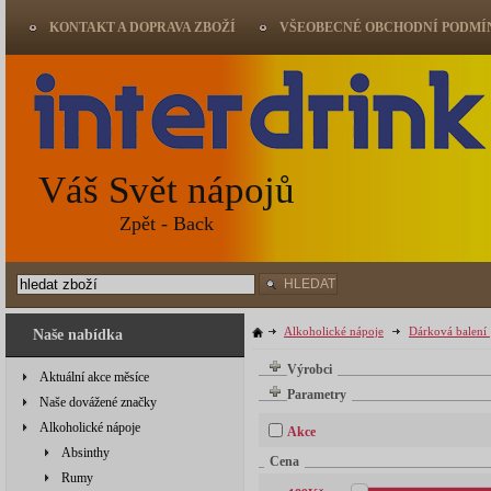
KONTAKT A DOPRAVA ZBOŽÍ
VŠEOBECNÉ OBCHODNÍ PODMÍ
Váš Svět nápojů
Zpět - Back
HLEDAT
Alkoholické nápoje
Dárková balení
Naše nabídka
Výrobci
Aktuální akce měsíce
Parametry
Naše dovážené značky
Alkoholické nápoje
Akce
Absinthy
Cena
Rumy