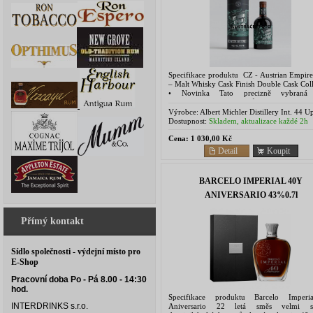
Specifikace produktu CZ - Austrian Empir
– Malt Whisky Cask Finish Double Cask Coll
• Novinka Tato precizně vybraná
nejkvalitnějších destilátů z cukrové 
pocházejících z...
Výrobce:
Albert Michler Distillery Int. 44 U
Belgrave Road, Bristol, UK
Dostupnost:
Skladem, aktualizace každé 2h
Cena:
1 030,00 Kč
Detail
Koupit
BARCELO IMPERIAL 40Y
ANIVERSARIO 43%0.7l
Přímý kontakt
Sídlo společnosti - výdejní místo pro
E-Shop
Pracovní doba Po - Pá 8.00 - 14:30
hod.
Specifikace produktu Barcelo Imperi
INTERDRINKS s.r.o.
Aniversario 22 letá směs velmi st