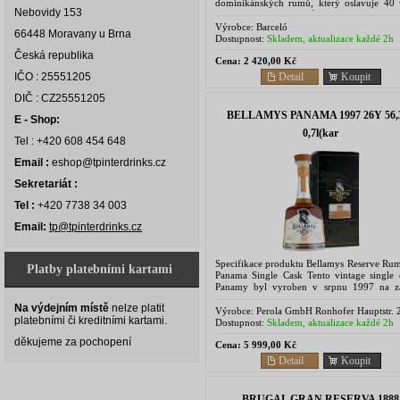
dominikánských rumů, který oslavuje 40 
Nebovidy 153
vytvoření prvních rumů Barcelo Imperial. 
bylo vyrobeno 15.000 kusů,...
Výrobce:
Barceló
66448 Moravany u Brna
Dostupnost:
Skladem, aktualizace každé 2h
Česká republika
Cena:
2 420,00 Kč
Detail
Koupit
IČO : 25551205
DIČ : CZ25551205
BELLAMYS PANAMA 1997 26Y 56
E - Shop:
0,7l(kar
Tel : +420 608 454 648
Email :
eshop@tpinterdrinks.cz
Sekretariát :
Tel :
+420 7738 34 003
Email:
tp@tpinterdrinks.cz
Specifikace produktu Bellamys Reserve Ru
Platby platebními kartami
Panama Single Cask Tento vintage single 
Panamy byl vyroben v srpnu 1997 na z
melasy v destilerii Don José. Zrálo 26 let v...
Na výdejním místě
nelze platit
Výrobce:
Perola GmbH Ronhofer Hauptstr. 
platebními či kreditními kartami.
90765 Fürth
Dostupnost:
Skladem, aktualizace každé 2h
děkujeme za pochopení
Cena:
5 999,00 Kč
Detail
Koupit
BRUGAL GRAN RESERVA 1888