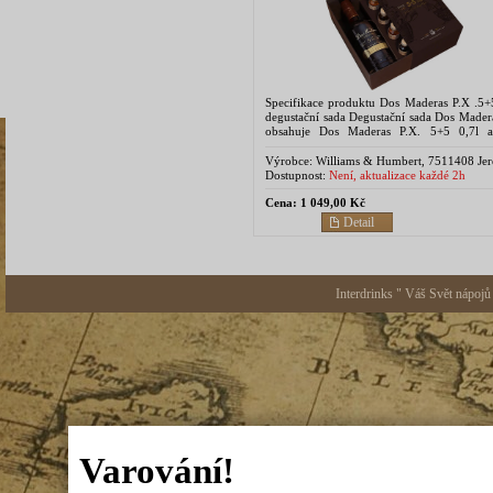
Specifikace produktu Dos Maderas P.X .5+5
degustační sada Degustační sada Dos Mader
obsahuje Dos Maderas P.X. 5+5 0,7l a
lahvičky 2,2 cl. Jsou to vzorky všech...
Výrobce:
Williams & Humbert, 7511408 Jer
la Frontera, Spain
Dostupnost:
Není, aktualizace každé 2h
Cena:
1 049,00 Kč
Detail
Interdrinks " Váš Svět nápojů
Varování!