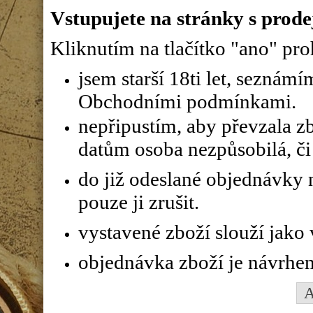
Vstupujete na stránky s prode
Kliknutím na tlačítko "ano" proh
jsem starší 18ti let, seznám
Obchodními podmínkami.
nepřipustím, aby převzala z
datům osoba nezpůsobilá, či 
do již odeslané objednávky n
pouze ji zrušit.
vystavené zboží slouží jako
objednávka zboží je návrhe