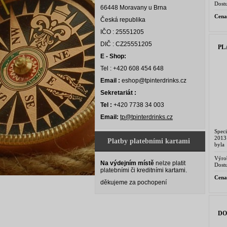
Dostu
66448 Moravany u Brna
Cena
Česká republika
IČO : 25551205
DIČ : CZ25551205
PL
E - Shop:
Tel : +420 608 454 648
Email :
eshop@tpinterdrinks.cz
Sekretariát :
Tel :
+420 7738 34 003
Email:
tp@tpinterdrinks.cz
Speci
2013
Platby platebními kartami
byla
Maur
z mel
Výro
Na výdejním místě
nelze platit
Dostu
platebními či kreditními kartami.
Cena
děkujeme za pochopení
DO