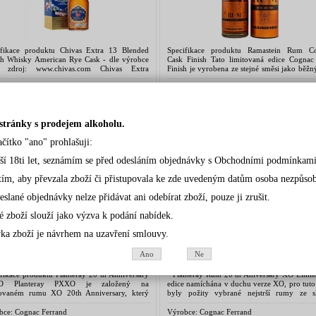
ifikace produktu Chivas Extra 13 Blended
Specifikace produktu Ramastein Rum C
ch Whisky American Rye Cask - dle výrobce
Cask Finish Tato limitovaná edice Cognac
. zdroj: www.chivas.com Chivas Extra
Finish je vyrobena ze stejné směsi jako běž
ended Scotch Whisky Extra Mellow Chivas
Rammstein, a proto obsahuje rum z Jam
 13...
Trinidadu a...
bce:
Chivas Regal
Výrobce:
1423 ApS, Kielbervej 7, DK 5760
Ringe, Denemark
pnost:
Skladem, aktualizace každé 2h
Dostupnost:
Skladem, aktualizace každé 2h
:
1 050,00 Kč
Cena:
1 130,00 Kč
stránky s prodejem alkoholu.
Detail
Koupit
Detail
Koupit
ačítko "ano" prohlašuji:
LANTERAY BARBADOS PXXO 40%
PLANTERAY 20th ANNIVERSARY 
rší 18ti let, seznámím se před odesláním objednávky s Obchodními podmínkami
0,7l(katon)
1l(kart
tím, aby převzala zboží či přistupovala ke zde uvedeným datům osoba nezpůsobil
eslané objednávky nelze přidávat ani odebírat zboží, pouze ji zrušit.
é zboží slouží jako výzva k podání nabídek.
ka zboží je návrhem na uzavření smlouvy.
Ano
Ne
fikace produktu Planteray 20 th Anniversary
Planteray Rum 20 th Aniversary XO Limit
O Planteray PXXO je založený na
edice namíchána v duchu verze XO, pro tuto
ovaném rumu XO 20th Anniversary, který
byly požity vybrané nejstrší rumy ze s
stavuje bohaté dědictví barbadoského
zámku Château de Bonbonnet v Cognacu
ého řemesla. Alexandre...
dobře...
bce:
Cognac Ferrand
Výrobce:
Cognac Ferrand