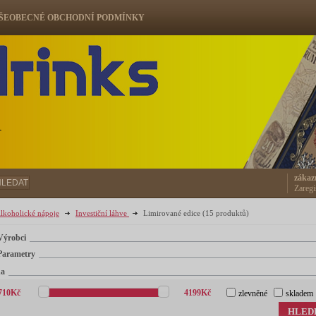
ŠEOBECNÉ OBCHODNÍ PODMÍNKY
ů
zákaz
HLEDAT
Zaregi
lkoholické nápoje
Investiční láhve
Limirované edice
(15 produktů)
Výrobci
Parametry
na
710
Kč
4199
Kč
zlevněné
skladem
HLED