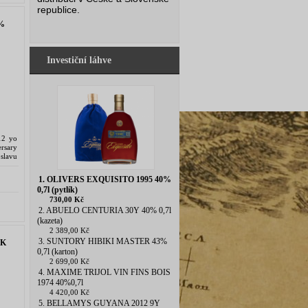
republice.
%
Investiční láhve
12 yo
rsary
oslavu
st žen
1. OLIVERS EXQUISITO 1995 40%
0,7l (pytlík)
730,00 Kč
2. ABUELO CENTURIA 30Y 40% 0,7l
(kazeta)
2 389,00 Kč
3. SUNTORY HIBIKI MASTER 43%
SK
0,7l (karton)
2 699,00 Kč
4. MAXIME TRIJOL VIN FINS BOIS
1974 40%0,7l
4 420,00 Kč
5. BELLAMYS GUYANA 2012 9Y