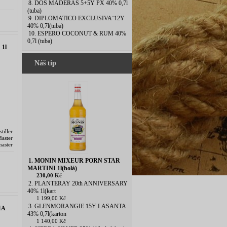
8. DOS MADERAS 5+5Y PX 40% 0,7l
(tuba)
9. DIPLOMATICO EXCLUSIVA˙12Y
40% 0,7l(tuba)
10. ESPERO COCONUT & RUM 40%
0,7l (tuba)
1l
Náš tip
tiller
aster
master
1. MONIN MIXEUR PORN STAR
MARTINI 1l(holá)
230,00 Kč
2. PLANTERAY 20th ANNIVERSARY
40% 1l(kart
1 199,00 Kč
3. GLENMORANGIE 15Y LASANTA
IA
43% 0,7l(karton
1 140,00 Kč