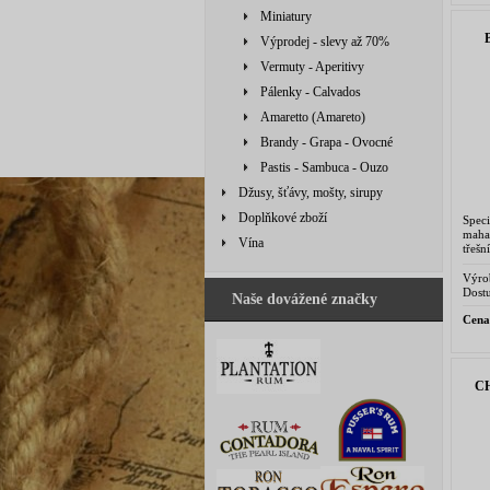
Miniatury
Výprodej - slevy až 70%
Vermuty - Aperitivy
Pálenky - Calvados
Amaretto (Amareto)
Brandy - Grapa - Ovocné
Pastis - Sambuca - Ouzo
Džusy, šťávy, mošty, sirupy
Doplňkové zboží
Spec
maha
Vína
třeš
přec
prém
Výro
Dostu
Naše dovážené značky
Cena
C